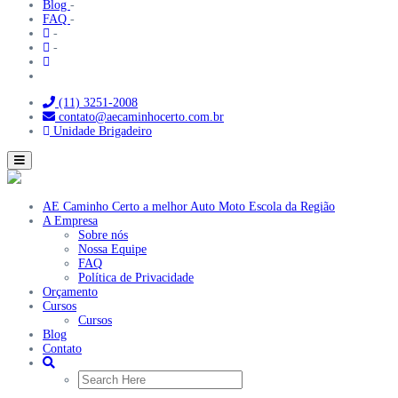
Blog
-
FAQ
-
-
-
(11) 3251-2008
contato@aecaminhocerto.com.br
Unidade Brigadeiro
Toggle
navigation
AE Caminho Certo a melhor Auto Moto Escola da Região
A Empresa
Sobre nós
Nossa Equipe
FAQ
Política de Privacidade
Orçamento
Cursos
Cursos
Blog
Contato