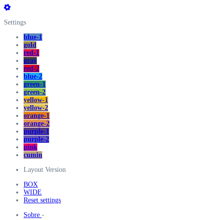
Settings
blue-1
gold
red-1
gray
red-2
blue-2
green-1
green-2
yellow-1
yellow-2
orange-1
orange-2
purple-1
purple-2
pink
cumin
Layout Version
BOX
WIDE
Reset settings
Sobre
-