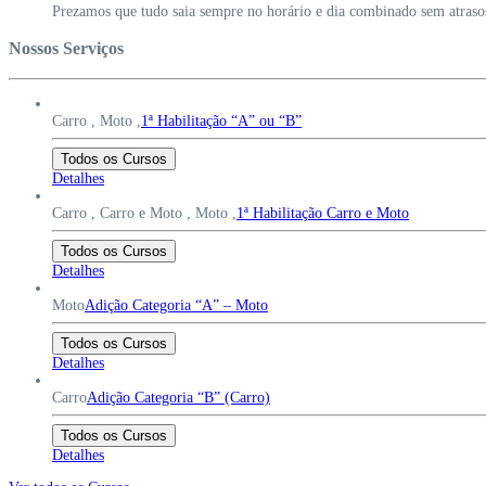
Prezamos que tudo saia sempre no horário e dia combinado sem atraso
Nossos Serviços
Carro ,
Moto ,
1ª Habilitação “A” ou “B”
Todos os Cursos
Detalhes
Carro ,
Carro e Moto ,
Moto ,
1ª Habilitação Carro e Moto
Todos os Cursos
Detalhes
Moto
Adição Categoria “A” – Moto
Todos os Cursos
Detalhes
Carro
Adição Categoria “B” (Carro)
Todos os Cursos
Detalhes