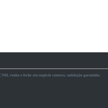
NH, venha e feche seu negócio conosco, satisfação garantida.