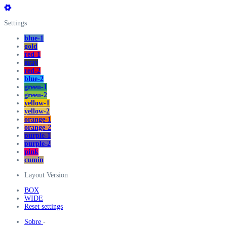
Settings
blue-1
gold
red-1
gray
red-2
blue-2
green-1
green-2
yellow-1
yellow-2
orange-1
orange-2
purple-1
purple-2
pink
cumin
Layout Version
BOX
WIDE
Reset settings
Sobre
-