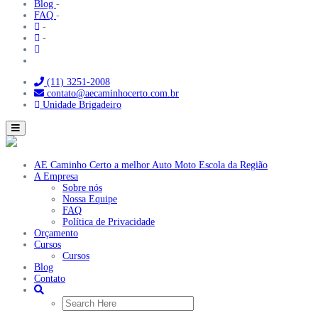
Blog
-
FAQ
-
-
-
(11) 3251-2008
contato@aecaminhocerto.com.br
Unidade Brigadeiro
Toggle
navigation
AE Caminho Certo a melhor Auto Moto Escola da Região
A Empresa
Sobre nós
Nossa Equipe
FAQ
Política de Privacidade
Orçamento
Cursos
Cursos
Blog
Contato