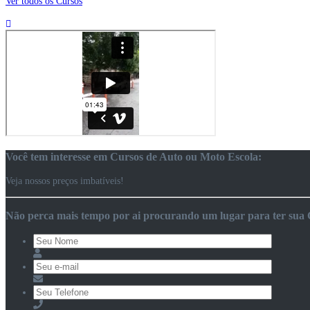
Ver todos os Cursos
Você tem interesse em Cursos de Auto ou Moto Escola:
Veja nossos preços imbatíveis!
Não perca mais tempo por ai procurando um lugar para ter sua C