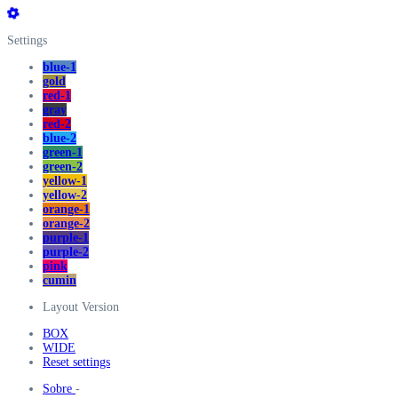
Settings
blue-1
gold
red-1
gray
red-2
blue-2
green-1
green-2
yellow-1
yellow-2
orange-1
orange-2
purple-1
purple-2
pink
cumin
Layout Version
BOX
WIDE
Reset settings
Sobre
-