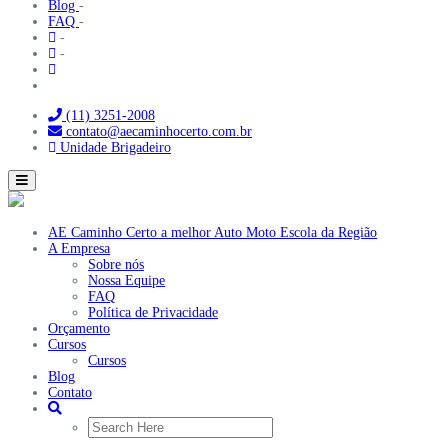
Blog
-
FAQ
-
-
-
(11) 3251-2008
contato@aecaminhocerto.com.br
Unidade Brigadeiro
Toggle
navigation
AE Caminho Certo a melhor Auto Moto Escola da Região
A Empresa
Sobre nós
Nossa Equipe
FAQ
Política de Privacidade
Orçamento
Cursos
Cursos
Blog
Contato